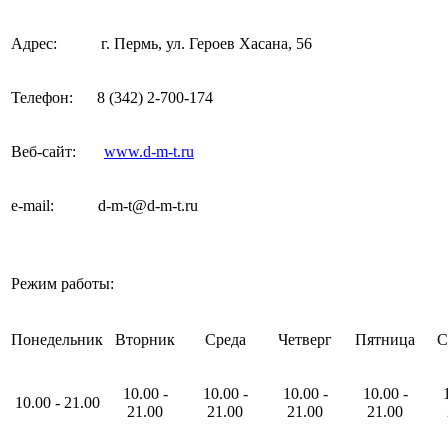
Адрес:
г. Пермь, ул. Героев Хасана, 56
Телефон:
8 (342)
2-700-174
Веб-сайт:
www.d-m-t.ru
e-mail
:
d-m-t@d-m-t.ru
Режим работы:
Понедельник
Вторник
Среда
Четверг
Пятница
С
10
.00
-
10
.00
-
10
.00
-
10
.00
-
10
.00
-
21
.00
21
.00
21
.00
21
.00
21
.00