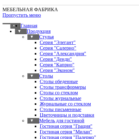
МЕБЕЛЬНАЯ ФАБРИКА
Пропустить меню
Главная
×
Продукция
▼
Стулья
▼
Серия "Элегант"
Серия "Салерно"
Серия "Александрия"
Серия "Денди"
Серия "Каприо"
Серия "Эконом"
Столы
▼
Столы обеденные
Столы трансформеры
Столы со стеклом
Столы журнальные
Журнальные со стеклом
Столы письменные
Цветочницы и подставки
Мебель для гостиной
▼
Гостиная серия "Грация"
Гостиная серия "Милан"
Гостиная серия "Палермо"